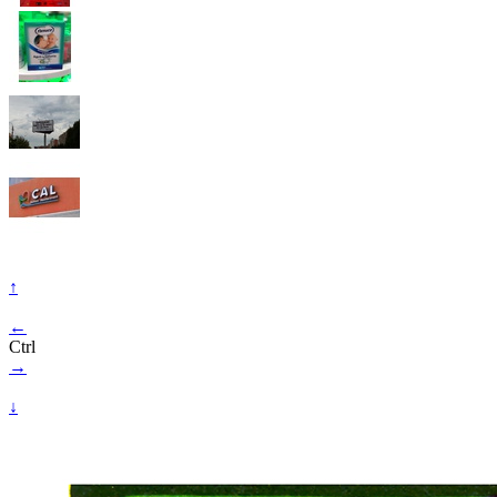
↑
←
Ctrl
→
↓