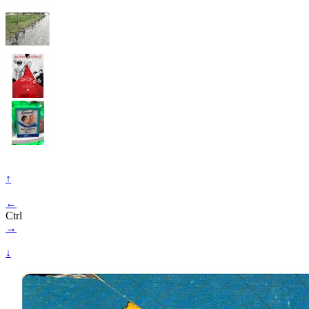
↑
←
Ctrl
→
↓