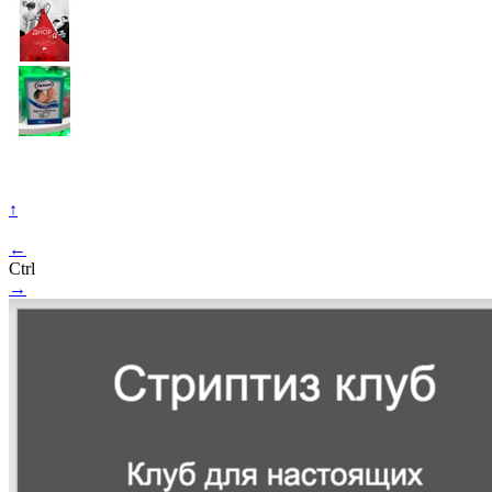
↑
←
Ctrl
→