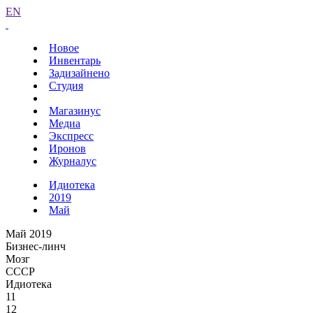
EN
Новое
Инвентарь
Задизайнено
Студия
Магазинус
Медиа
Экспресс
Иронов
Журналус
Идиотека
2019
Май
Май 2019
Бизнес-линч
Мозг
СССР
Идиотека
11
12