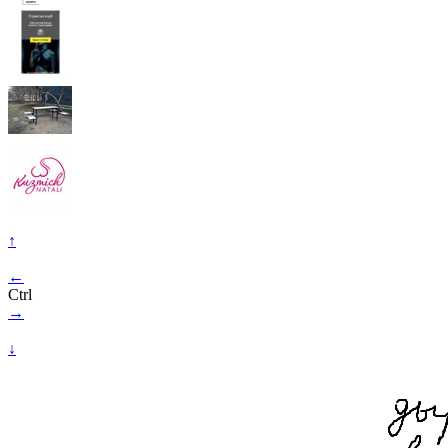
↑
←
Ctrl
→
↓