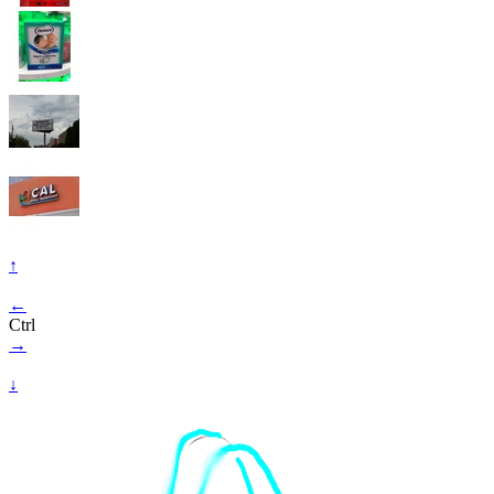
↑
←
Ctrl
→
↓