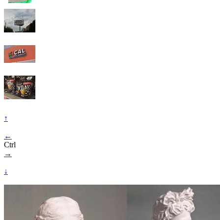
↑
←
Ctrl
→
↓