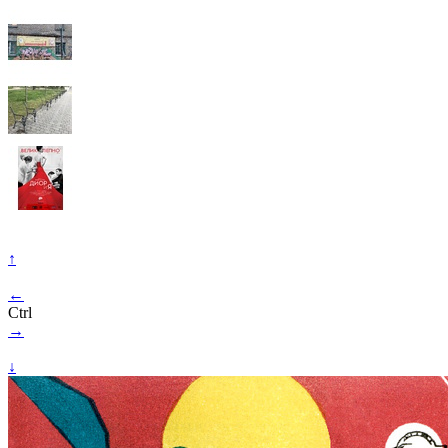
↑
←
Ctrl
→
↓