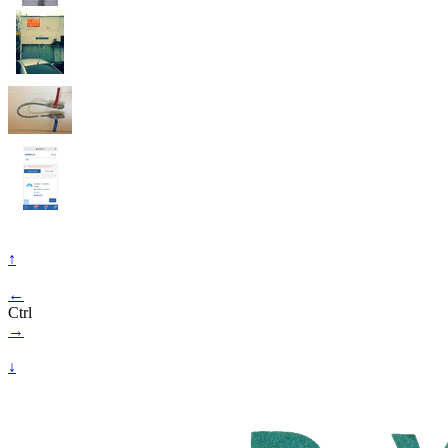
↑
←
Ctrl
→
↓