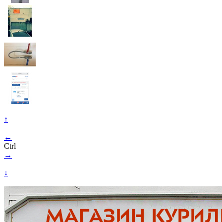
↑
←
Ctrl
→
↓