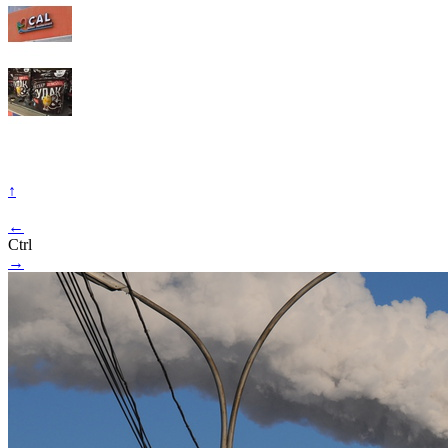
↑
←
Ctrl
→