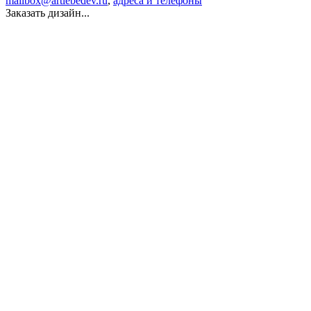
mailbox@artlebedev.ru
,
адреса и телефоны
Заказать дизайн...