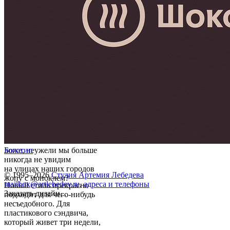
Боже, неужели мы больше
логотип
никогда не увидим
на улицах наших городов
© 1995–2026
Студия Артемия Лебедева
жопу с моноклем?
mailbox@artlebedev.ru
,
адреса и телефоны
Новый стиль прекрасно
Заказать дизайн...
подходит для чего-нибудь
несъедобного. Для
пластикового сэндвича,
который живет три недели,