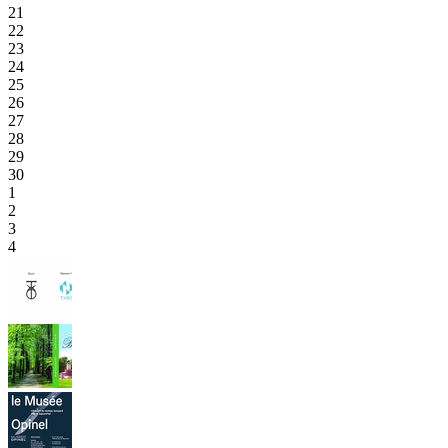
21
22
23
24
25
26
27
28
29
30
1
2
3
4