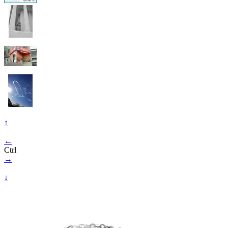
↑
←
Ctrl
→
↓