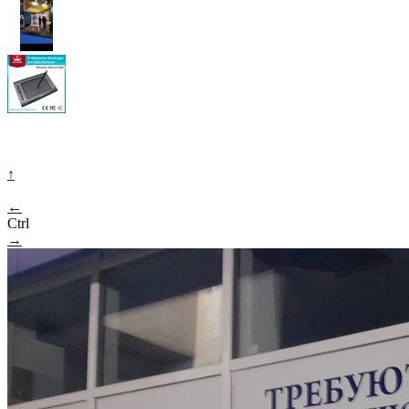
↑
←
Ctrl
→