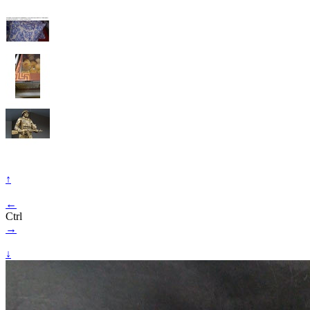
↑
←
Ctrl
→
↓