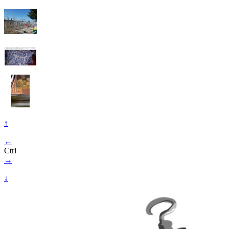
↑
←
Ctrl
→
↓