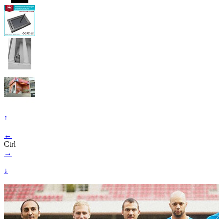
↑
←
Ctrl
→
↓