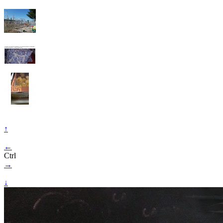
↑
←
Ctrl
→
↓