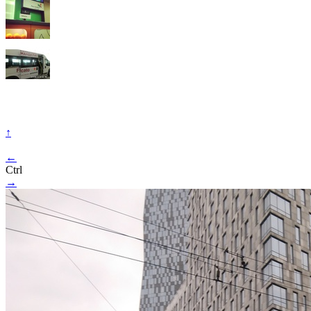
↑
←
Ctrl
→