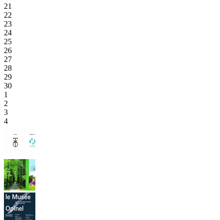
21
22
23
24
25
26
27
28
29
30
1
2
3
4