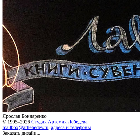
Ярослав Бондаренко
© 1995–2026
Студия Артемия Лебедева
mailbox@artlebedev.ru
,
адреса и телефоны
Заказать дизайн...