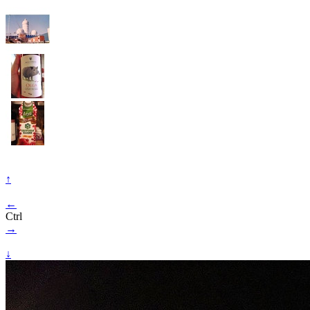
↑
←
Ctrl
→
↓