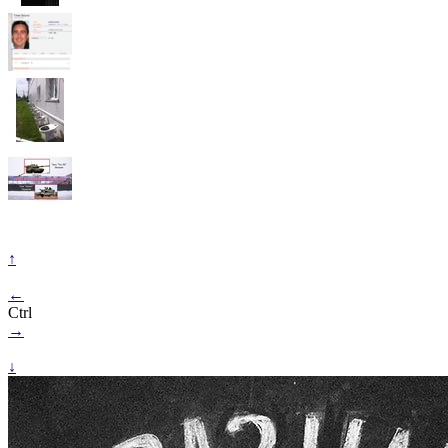
↑
←
Ctrl
→
↓