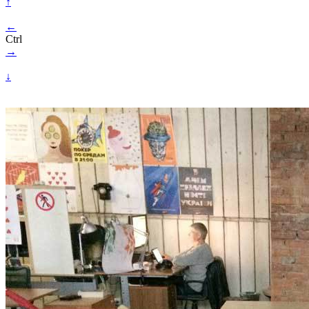
↑
←
Ctrl
→
↓