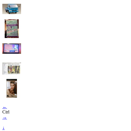
←
Ctrl
→
↓