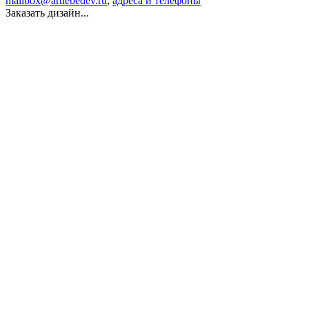
mailbox@artlebedev.ru
,
адреса и телефоны
Заказать дизайн...