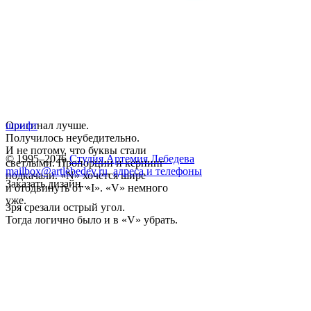
Оригинал лучше.
шрифт
Получилось неубедительно.
И не потому, что буквы стали
© 1995–2026
Студия Артемия Лебедева
светлыми. Пропорции и кернинг
mailbox@artlebedev.ru
,
адреса и телефоны
подкачали. «N» хочется шире
Заказать дизайн...
и отодвинуть от «I». «V» немного
уже.
Зря срезали острый угол.
Тогда логично было и в «V» убрать.