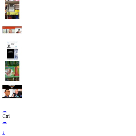
←
Ctrl
→
↓