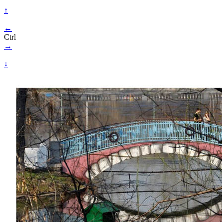
↑
←
Ctrl
→
↓