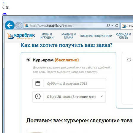
←
Ctrl
→