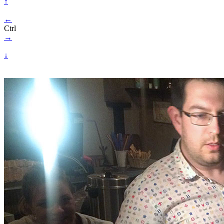
↑
←
Ctrl
→
↓