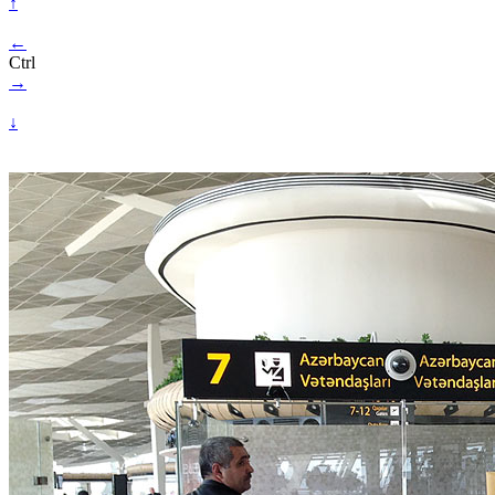
↑
←
Ctrl
→
↓