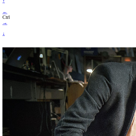
↑
←
Ctrl
→
↓