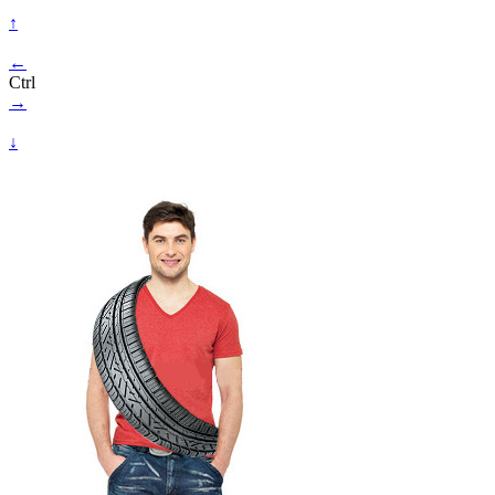
↑
←
Ctrl
→
↓