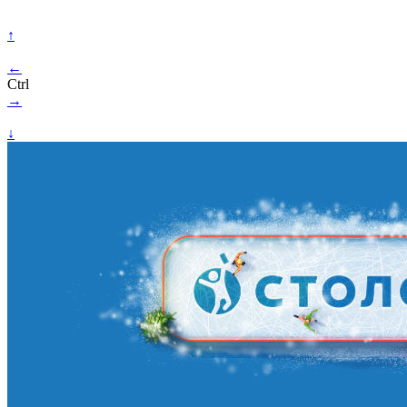
↑
←
Ctrl
→
↓