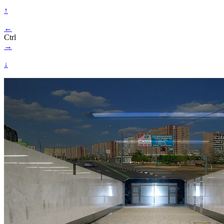
↑
←
Ctrl
→
↓