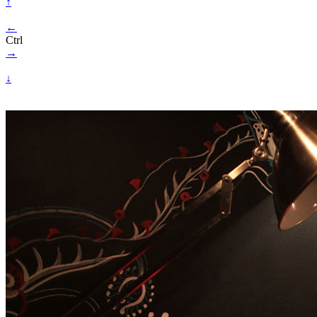
↑
←
Ctrl
→
↓