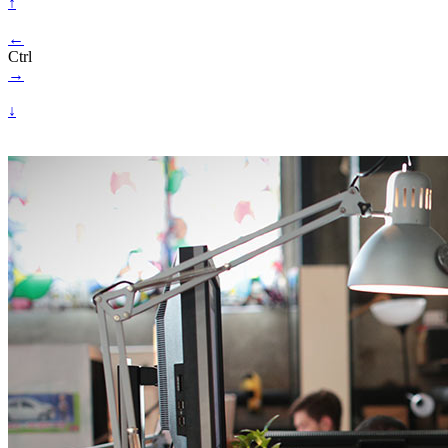
↑
←
Ctrl
→
↓