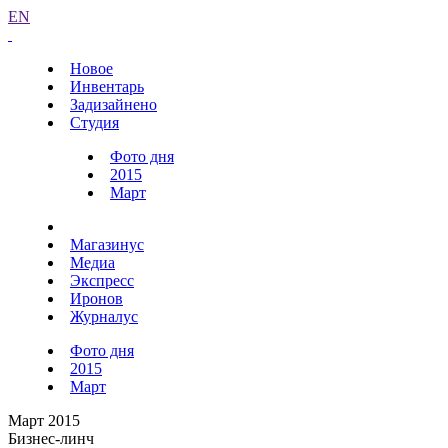
EN
Новое
Инвентарь
Задизайнено
Студия
Фото дня
2015
Март
Магазинус
Медиа
Экспресс
Иронов
Журналус
Фото дня
2015
Март
Март 2015
Бизнес-линч