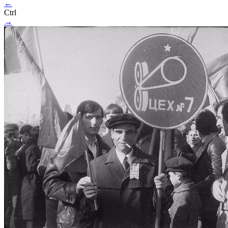
←
Ctrl
→