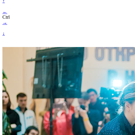
↑
←
Ctrl
→
↓