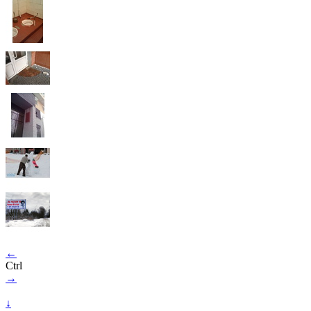
←
Ctrl
→
↓