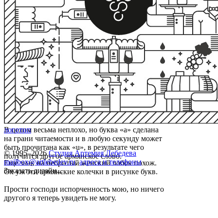
В целом весьма неплохо, но буква «а» сделана
логотип
на грани читаемости и в любую секунду может
быть прочитана как «u», в результате чего
© 1995–2026
Студия Артемия Лебедева
получится другое армянское слово.
mailbox@artlebedev.ru
,
адреса и телефоны
Еще знак на небритый женский лобок похож.
Заказать дизайн...
Ох уж эти армянские колечки в рисунке букв.
Прости господи испорченность мою, но ничего
другого я теперь увидеть не могу.