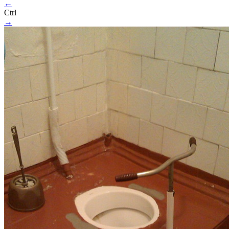
←
Ctrl
→