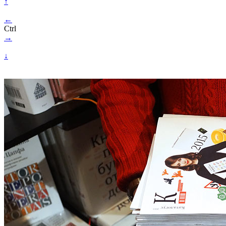
↑
←
Ctrl
→
↓