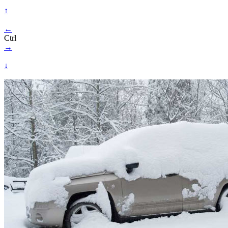
↑
←
Ctrl
→
↓