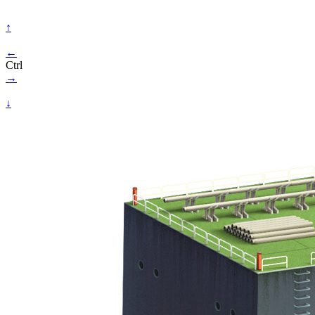
↑
←
Ctrl
→
↓