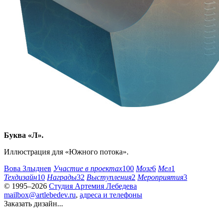
Буква «Л».
Иллюстрация для «Южного потока».
Вова Злыднев
Участие в проектах
100
Мозг
6
Мел
1
Техдизайн
10
Награды
32
Выступления
2
Мероприятия
3
© 1995–2026
Студия Артемия Лебедева
mailbox@artlebedev.ru
,
адреса и телефоны
Заказать дизайн...