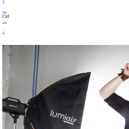
↑
←
Ctrl
→
↓