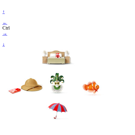
↑
←
Ctrl
→
↓