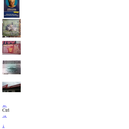
←
Ctrl
→
↓