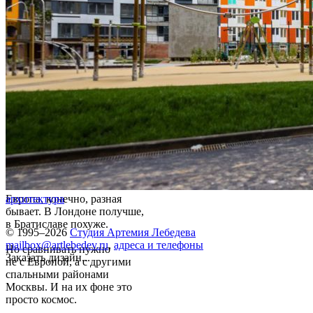
Европа, конечно, разная
архитектура
бывает. В Лондоне получше,
в Братиславе похуже.
© 1995–2026
Студия Артемия Лебедева
mailbox@artlebedev.ru
,
адреса и телефоны
Но сравнивать нужно
Заказать дизайн...
не с Европой, а с другими
спальными районами
Москвы. И на их фоне это
просто космос.