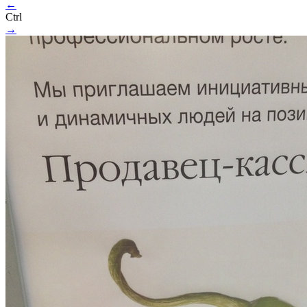
←
Ctrl
→