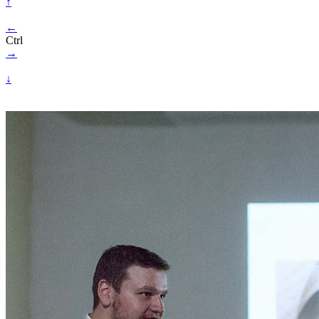
↑
←
Ctrl
→
↓