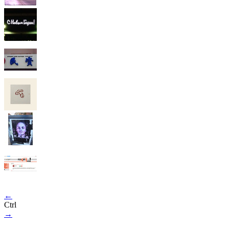
←
Ctrl
→